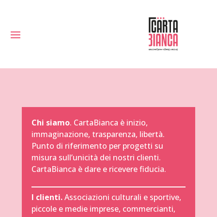
Chi siamo
. CartaBianca è inizio,
immaginazione, trasparenza, libertà.
Punto di riferimento per progetti su
misura sull’unicità dei nostri clienti.
CartaBianca è dare e ricevere fiducia.
I clienti.
Associazioni culturali e sportive,
piccole e medie imprese, commercianti,